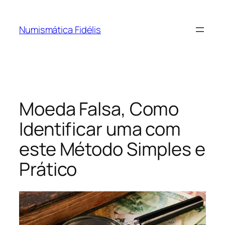
Pular
para
Numismática Fidélis
o
conteúdo
Moeda Falsa, Como
Identificar uma com
este Método Simples e
Prático